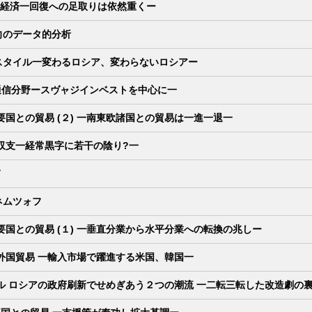
シア経済一回復への足取りは依然重くー
向のデータ的分析
スタイル一変わるロシア、変わらないロシアー
通信分野ースヴャジインベストを中心に一
要国との貿易 (２) 一南東欧諸国との貿易は一進一退一
際収支一経常黒字に若干の陰り?一
て
ネムツォフ
主要国との貿易 (１) 一垂直分業から水平分業への転換の兆しー
の外国貿易 一輸入市場で躍進する米国、韓国一
ル ロシアの政府刷新でせめぎあう２つの潮流 一二転三転した改造劇の