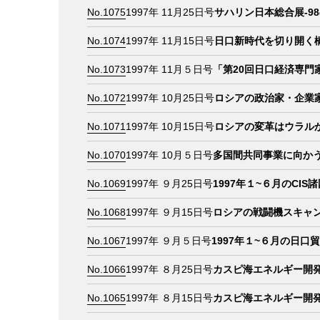
No.1075
1997年 11月25日号
サハリン日本総合展-9
No.1074
1997年 11月15日号
日口新時代を切り開く
No.1073
1997年 11月５日号
「第20回日口経済専門
No.1072
1997年 10月25日号
ロシアの政治家・企業
No.1071
1997年 10月15日号
ロシアの変革はウラル
No.1070
1997年 10月５日号
多国間共同事業に向か
No.1069
1997年 ９月25日号
1997年１~６月のCIS
No.1068
1997年 ９月15日号
ロシアの戦闘機スキャ
No.1067
1997年 ９月５日号
1997年１~６月の日口
No.1066
1997年 ８月25日号
カスピ海エネルギー開発
No.1065
1997年 ８月15日号
カスピ海エネルギー開発