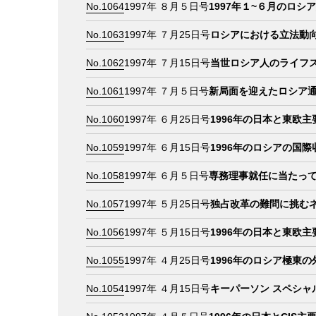
No.1064
1997年 ８月５日号
1997年１~６月のロ
No.1063
1997年 ７月25日号
ロシアにおける立法動
No.1062
1997年 ７月15日号
当世ロシア人のライフ
No.1061
1997年 ７月５日号
新局面を迎えたロシア
No.1060
1997年 ６月25日号
1996年の日本と東欧主
No.1059
1997年 ６月15日号
1996年のロシアの国
No.1058
1997年 ６月５日号
専務理事就任に当たっ
No.1057
1997年 ５月25日号
独占改革の難問に挑む
No.1056
1997年 ５月15日号
1996年の日本と東欧
No.1055
1997年 ４月25日号
1996年のロシア極東
No.1054
1997年 ４月15日号
キーパーソン スペシャ