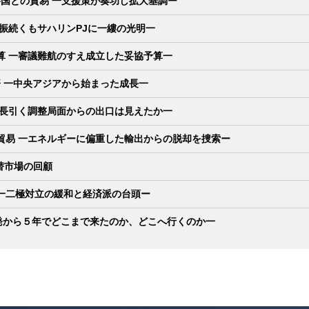
主要国との貿易 一支援策が奏功し拡大基調ー
不振続くもサハリンPJに一縷の光明一
予算 一審議難航のすえ成立した妥協予算一
経済 一中央アジアから始まった成長一
 一長引く調整局面からの出口は見えたか一
国貿易 一エネルギーに偏重した輸出からの脱却を捜索ー
替市場の回顧
一二極対立の緩和と経済派の台頭ー
発から５年でどこまで来たのか、どこへ行くのか一