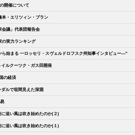
8の開催について
橋本・エリツィン・プラン
家会議」代表団報告会
家の実力ランキング
から始まる 一ロッセリ・スヴェルドロフスク州知事インタビュー―"
うイルクーツク・ガス田開発
諸国の経済
ンダルで垣間見えた深淵
貿易
に追い風は吹き始めたのか(２)
に追い風は吹き始めたのか(１)