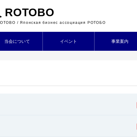
ROTOBO
 ROTOBO / Японская бизнес ассоциация РОТОБО
当会について
イベント
事業案内