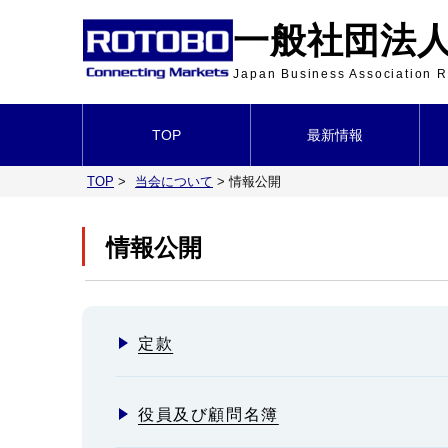
一般社団法人 
Japan Business Association
TOP
最新情報
TOP
>
当会について
>
情報公開
情報公開
定款
役員及び顧問名簿