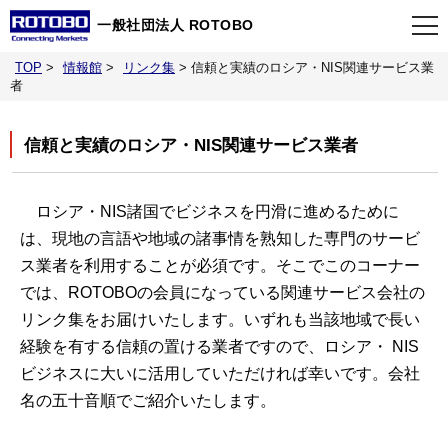
一般社団法人 ROTOBO
TOP
>
情報館
>
リンク集
>
信頼と実績のロシア・NIS関連サービス業
TOP
者
信頼と実績のロシア・NIS関連サービス業者
最新情報
当会について
ロシア・NIS諸国でビジネスを円滑に進めるために
は、現地の言語や地域の諸事情を熟知した専門のサービ
ス業者を利用することが必須です。そこでこのコーナー
イベント
では、ROTOBOの会員になっている関連サービス会社の
リンク集をお届けいたします。いずれも当該地域で長い
事業案内
経験を有する信頼の置ける業者ですので、ロシア・ NIS
ビジネスに大いに活用していただければ幸いです。会社
刊行物
名の五十音順でご紹介いたします。