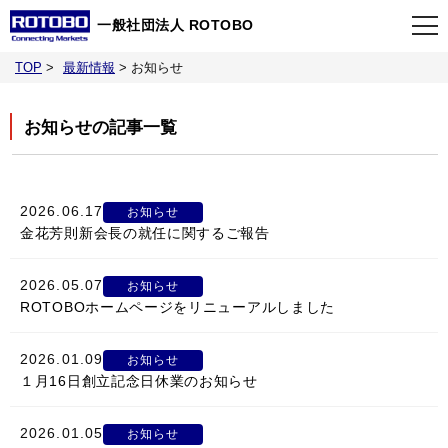
一般社団法人 ROTOBO
TOP
>
最新情報
>
お知らせ
TOP
お知らせの記事一覧
最新情報
当会について
2026.06.17
お知らせ
金花芳則新会長の就任に関するご報告
イベント
2026.05.07
お知らせ
ROTOBOホームページをリニューアルしました
事業案内
2026.01.09
お知らせ
１月16日創立記念日休業のお知らせ
刊行物
2026.01.05
お知らせ