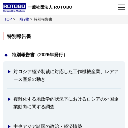
一般社団法人 ROTOBO
TOP
>
刊行物
>
特別報告書
TOP
特別報告書
最新情報
特別報告書（2026年発行）
当会について
対ロシア経済制裁に対応した工作機械産業、レアア
イベント
ース産業の動き
事業案内
複雑化する地政学的状況下におけるロシアの外国企
業動向に関する調査
刊行物
中央アジア諸国の政治・経済情勢