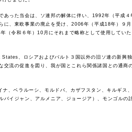
あった当会は、ソ連邦の解体に伴い、1992年（平成４
に、東欧事業の廃止を受け、2006年（平成18年）９月
4年（令和６年）10月にそれまで略称として使用していた「
ent States、ロシアおよびバルト３国以外の旧ソ連の新
な交流の促進を図り、我が国とこれら関係諸国との通商
イナ、ベラルーシ、モルドバ、カザフスタン、キルギス
ルバイジャン、アルメニア、ジョージア）、モンゴルの計