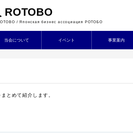
ROTOBO
 ROTOBO / Японская бизнес ассоциация РОТОБО
当会について
イベント
事業案内
をまとめて紹介します。