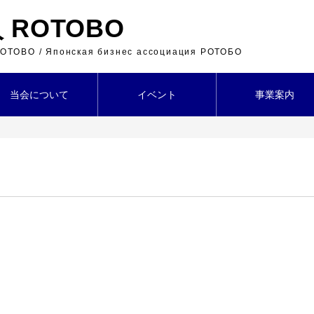
ROTOBO
 ROTOBO / Японская бизнес ассоциация РОТОБО
当会について
イベント
事業案内