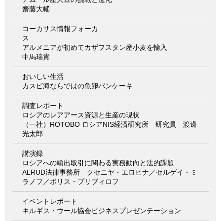
齋藤大輔
コーカサス情報フォーカ
ス
アルメニアが初めてカザフスタン産小麦を輸入
中馬瑞貴
おいしい生活
カスピ海ならではの魚卵パンケーキ
調査レポート
ロシアのレアアース資源と生産の現状
（一社）ROTOBO ロシアNIS経済研究所 研究員 渡邊
光太郎
講演録
ロシアへの輸出取引に関わる実務動向と法的課題
ALRUD法律事務所 クセニヤ・エロヒナ／セルゲイ・ミ
ラノフ／ボリス・プリブィロフ
イベントレポート
キルギス・ウール協会ビジネスプレゼンテーション