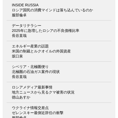
INSIDE RUSSIA
ロシア国民の消費マインドは落ち込んでいるのか
服部倫卓
データリテラシー
2025年に急増したロシアの不良債権比率
長谷直哉
エネルギー産業の話題
米国の制裁とルクオイルの外国資産
坂口泉
シベリア・北極圏便り
北極圏の石油ガス案件の現状
長谷直哉
ロシアメディア最新事情
地方ニュースから見るクマ被害の状況
徳山あすか
ウクライナ情報交差点
ゼレンスキー最側近辞任の衝撃
服部倫卓