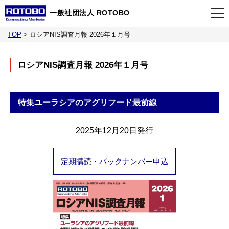
一般社団法人 ROTOBO
TOP
>
ロシアNIS調査月報 2026年１月号
TOP
ロシアNIS調査月報 2026年１月号
最新情報
特集
ユーラシアのアグリフード最前線
当会について
2025年12月20日発行
イベント
定期購読・バックナンバー申込
事業案内
刊行物