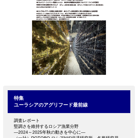
情報館
特集
ユーラシアのアグリフード最前線
調査レポート
堅調さを維持するロシア漁業分野
―2024～2025年秋の動きを中心に―
（一社）ROTOBO ロシアNIS経済研究所 名誉研究員