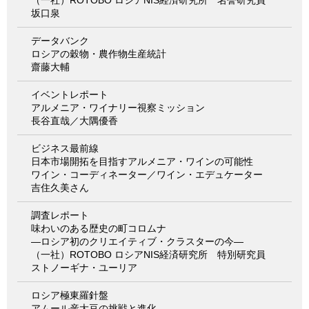
坂口泉
データバンク
ロシアの穀物・農作物生産統計
齋藤大輔
イベントレポート
アルメニア・ワイナリー視察ミッション
長谷直哉／大隅優香
ビジネス最前線
日本市場開拓を目指すアルメニア・ワインの可能性
ワイン・コーディネーター／ワイン・エデュケーター
吉住久美さん
調査レポート
味わいのある歴史の町コロムナ
―ロシア初のクリエイティブ・クラスターの今―
（一社）ROTOBO ロシアNIS経済研究所 特別研究員
ストノーギナ・ユーリア
ロシア極東羅針盤
アムール産大豆の挑戦と進化