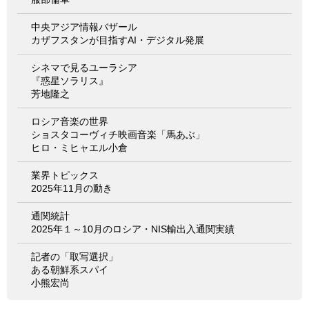
中央アジア情報バザール
カザフスタンが目指すAI・デジタル発展
シネマで見るユーラシア
『惑星ソラリス』
芳地隆之
ロシア音楽の世界
ショスタコーヴィチ映画音楽「馬あぶ」
ヒロ・ミヒャエル小倉
業界トピックス
2025年11月の動き
通関統計
2025年１～10月のロシア・NIS輸出入通関実績
記者の「取写選択」
ある朝鮮系スパイ
小熊宏尚