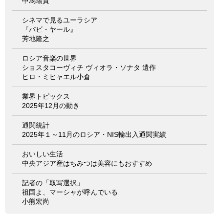
中馬瑞貴
シネマで見るユーラシア
『バビ・ヤール』
芳地隆之
ロシア音楽の世界
ショスタコーヴィチ ヴィオラ・ソナタ 遺作
ヒロ・ミヒャエル小倉
業界トピックス
2025年12月の動き
通関統計
2025年１～11月のロシア・NIS輸出入通関実績
おいしい生活
中央アジア産はちみつは美容にもおすすめ
記者の「取写選択」
祖国よ、マーシャが呼んでいる
小熊宏尚