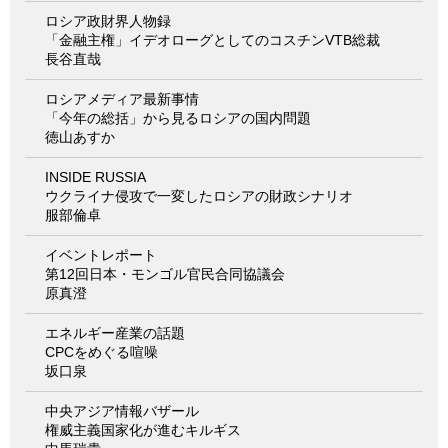
ロシア政財界人物録
「金融主権」イデオローグとしてのコスチンVTB総裁
長谷直哉
ロシアメディア最新事情
「今年の総括」から見るロシアの国内問題
徳山あすか
INSIDE RUSSIA
ウクライナ侵攻で一変したロシアの財政シナリオ
服部倫卓
イベントレポート
第12回日本・モンゴル官民合同協議会
原真澄
エネルギー産業の話題
CPCをめぐる喧噪
坂口泉
中央アジア情報バザール
権威主義国家化が進むキルギス