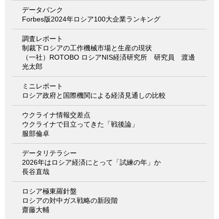
データバンク
Forbes版2024年ロシア100大企業ランキング
調査レポート
制裁下ロシアの工作機械市場と生産の現状
（一社）ROTOBO ロシアNIS経済研究所 研究員 渡邊
光太郎
ミニレポート
ロシア政府と国際機関による経済見通しの比較
ウクライナ情報交差点
ウクライナで目立ってきた「戦後論」
服部倫卓
データリテラシー
2026年はロシア経済にとって「試練の年」か
長谷直哉
ロシア極東羅針盤
ロシアの対中ガス戦略の新段階
齋藤大輔