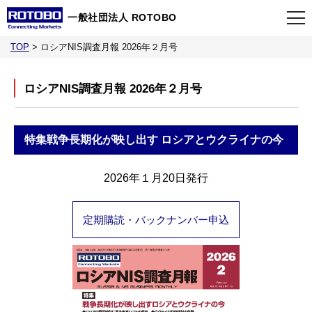
一般社団法人 ROTOBO
TOP
>
ロシアNIS調査月報 2026年２月号
TOP
ロシアNIS調査月報 2026年２月号
最新情報
特集
戦争長期化が映し出す ロシアとウクライナの今
当会について
2026年１月20日発行
イベント
定期購読・バックナンバー申込
事業案内
刊行物