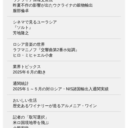
昨夏不作の影響が出たウクライナの穀物輸出
服部倫卓
シネマで見るユーラシア
『ソルト』
芳地隆之
ロシア音楽の世界
ラフマニノフ『交響曲第2番ホ短調』
ヒロ・ミヒャエル小倉
業界トピックス
2025年６月の動き
通関統計
2025年１～５月の対ロシア・NIS諸国輸出入通関実績
おいしい生活
歴史あるワイナリーが造るアルメニア・ワイン
記者の「取写選択」
米ロ国境地帯を飛ぶ
小熊宏尚