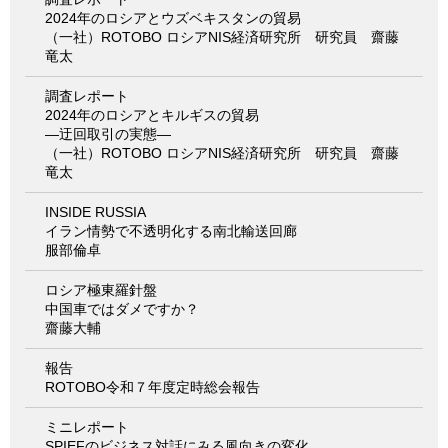
2024年のロシアとウズベキスタンの貿易
（一社）ROTOBO ロシアNIS経済研究所 研究員 齋藤
竜太
調査レポート
2024年のロシアとキルギスの貿易
―迂回取引の実態―
（一社）ROTOBO ロシアNIS経済研究所 研究員 齋藤
竜太
INSIDE RUSSIA
イラン情勢で不透明化する南北輸送回廊
服部倫卓
ロシア極東羅針盤
中国車ではダメですか？
齋藤大輔
報告
ROTOBO令和７年度定時総会報告
ミニレポート
SPIEFのビジネス対話にみる風向きの変化