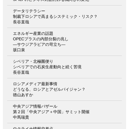
データリテラシー
制裁下ロシアで高まるシステミック・リスク？
長谷直哉
エネルギー産業の話題
OPECプラスの内部分裂の兆し
―サウジアラビアの苛立ち―
坂口泉
シベリア・北極圏便り
シベリアでの石炭生産動向と続く苦境
長谷直哉
ロシアメディア最新事情
どうなる、ロシアとアゼルバイジャン？
徳山あすか
中央アジア情報バザール
第２回「中央アジア＋中国」サミット開催
中馬瑞貴
ウクライナ情報交差点