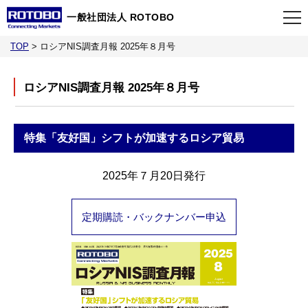
一般社団法人 ROTOBO
TOP
>
ロシアNIS調査月報 2025年８月号
TOP
ロシアNIS調査月報 2025年８月号
最新情報
特集
「友好国」シフトが加速するロシア貿易
当会について
2025年７月20日発行
イベント
定期購読・バックナンバー申込
事業案内
刊行物