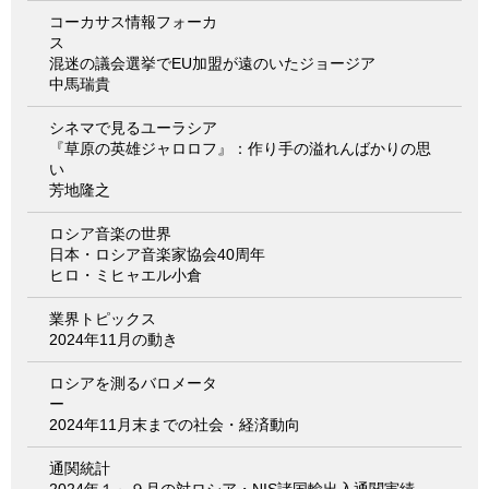
コーカサス情報フォーカ
ス
混迷の議会選挙でEU加盟が遠のいたジョージア
中馬瑞貴
シネマで見るユーラシア
『草原の英雄ジャロロフ』：作り手の溢れんばかりの思
い
芳地隆之
ロシア音楽の世界
日本・ロシア音楽家協会40周年
ヒロ・ミヒャエル小倉
業界トピックス
2024年11月の動き
ロシアを測るバロメータ
ー
2024年11月末までの社会・経済動向
通関統計
2024年１～９月の対ロシア・NIS諸国輸出入通関実績