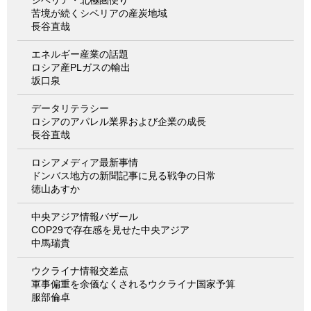
苦境が続くシベリアの産炭地域
長谷直哉
エネルギー産業の話題
ロシア産PLガスの輸出
坂口泉
データリテラシー
ロシアのアパレル業界および企業の成長
長谷直哉
ロシアメディア最新事情
ドンバス地方の新聞記事に見る戦争の日常
徳山あすか
中央アジア情報バザール
COP29で存在感を見せた中央アジア
中馬瑞貴
ウクライナ情報交差点
軍事偏重を余儀なくされるウクライナ国家予算
服部倫卓