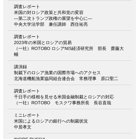
調査レポート
米国の対ロシア政策と共和党の変容
―第二次トランプ政権の展望を中心に―
中央大学法学部 兼任講師 西住祐亮
調査レポート
2023年の米国とロシアの貿易
（一社）ROTOBO ロシアNIS経済研究所 部長 齋藤大
輔
講演録
制裁下のロシア漁業の国際市場へのアクセス
北海道機船漁業協同組合連合会 常務理事 原口聖二
調査レポート
千日手の様相を見せる米国金融制裁とロシアの対応
（一社）ROTOBO モスクワ事務所長 長谷直哉
ミニレポート
米国によるロシアの銀行への制裁状況
中居孝文