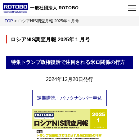
一般社団法人 ROTOBO
TOP
>
ロシアNIS調査月報 2025年１月号
TOP
ロシアNIS調査月報 2025年１月号
最新情報
特集
トランプ政権復活で注目される米ロ関係の行方
当会について
2024年12月20日発行
イベント
定期購読・バックナンバー申込
事業案内
刊行物