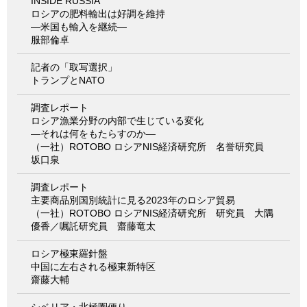
INSIDE RUSSIA
ロシアの肥料輸出は好調を維持
―米国も輸入を継続―
服部倫卓
記者の「取写選択」
トランプとNATO
調査レポート
ロシア漁業分野の内部で生じている変化
―それは何をもたらすのか―
（一社）ROTOBO ロシアNIS経済研究所 名誉研究員
坂口泉
調査レポート
主要商品別国別統計に見る2023年のロシア貿易
（一社）ROTOBO ロシアNIS経済研究所 研究員 大隅
優香／嘱託研究員 齋藤竜太
ロシア極東羅針盤
中国に左右される極東新特区
齋藤大輔
シベリア・北極圏便り