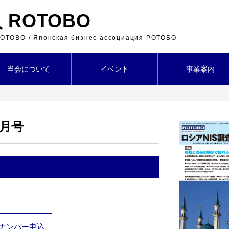
ROTOBO
 ROTOBO / Японская бизнес ассоциация РОТОБО
当会について
イベント
事業案内
2月号
ナンバー申込