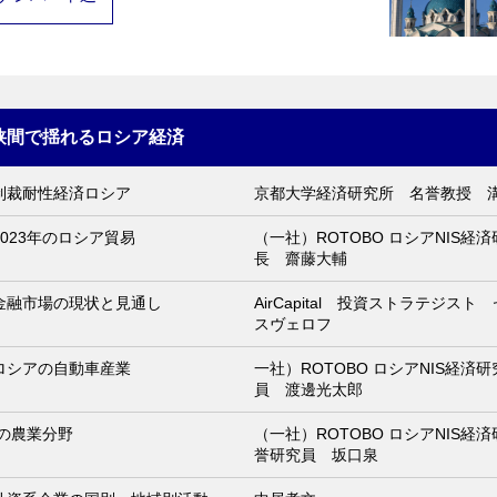
狭間で揺れるロシア経済
制裁耐性経済ロシア
京都大学経済研究所 名誉教授 
023年のロシア貿易
（一社）ROTOBO ロシアNIS経
長 齋藤大輔
金融市場の現状と見通し
AirCapital 投資ストラテジス
スヴェロフ
ロシアの自動車産業
一社）ROTOBO ロシアNIS経済
員 渡邊光太郎
アの農業分野
（一社）ROTOBO ロシアNIS経
誉研究員 坂口泉