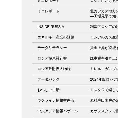
ミニレポート
ロシアにおける
ミニレポート
北カフカス地方
―工場見学で知
INSIDE RUSSIA
制裁下ロシアの
エネルギー産業の話題
ロシアのガス生
データリテラシー
賃金上昇が継続
ロシア極東羅針盤
廃車税率引き上
ロシア政財界人物録
ミレル・ガスプ
データバンク
2024年版ロシ
おいしい生活
モスクワで楽し
ウクライナ情報交差点
原料炭田喪失の
中央アジア情報バザール
カザフスタンで