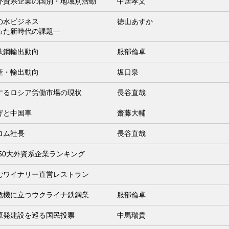
外資系企業の国別・地域別活動
中居孝文
の水ビジネス
徳山あすか
った新時代の課題―
鉄鋼輸出動向
服部倫卓
産・輸出動向
坂口泉
するロシア労働市場の現状
長谷直哉
げと中国車
齋藤大輔
ロム社長
長谷直哉
ア50大外資系企業ランキング
むワイナリー直営レストラン
危機に立つウクライナ鉄鋼業
服部倫卓
原発建設を巡る国民投票
中馬瑞貴