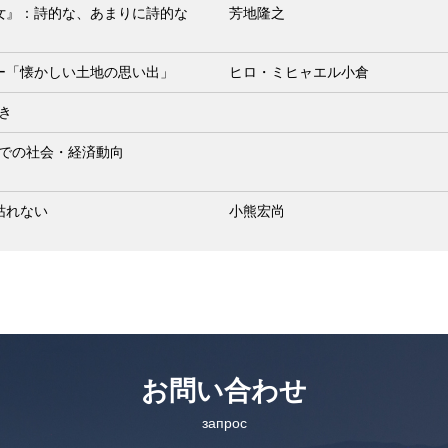
女』：詩的な、あまりに詩的な
芳地隆之
ー「懐かしい土地の思い出」
ヒロ・ミヒャエル小倉
動き
末までの社会・経済動向
枯れない
小熊宏尚
お問い合わせ
запрос