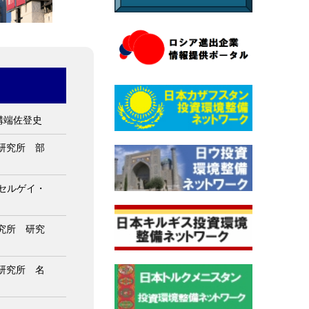
溝端佐登史
済研究所 部
ト セルゲイ・
研究所 研究
済研究所 名