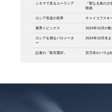
シネマで見るユーラシア
『聖なる泉の少
映画
ロシア音楽の世界
チャイコフスキ
業界トピックス
2024年10月の
ロシアを測るバロメータ
2024年10月
ー
記者の「取写選択」
百万本のバラは