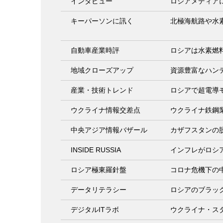
インタビュー
ロシアメディア
キーパーソンに訊く
北極海航路や水
自動車産業時評
ロシアは水素燃
地域クローズアップ
資源豊富なハン
産業・技術トレンド
ロシアで超電導
ウクライナ情報交差点
ウクライナ鉄鋼
中央アジア情報バザール
カザフスタンの
INSIDE RUSSIA
インフレがロシ
ロシア極東羅針盤
コロナ危機下の
データリテラシー
ロシアのブラッ
デジタルITラボ
ウクライナ・ス