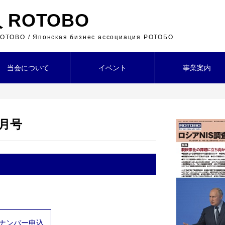
ROTOBO
 ROTOBO / Японская бизнес ассоциация РОТОБО
当会について
イベント
事業案内
２月号
ナンバー申込