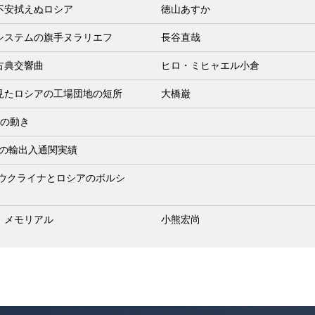
不安拭えぬロシア
徳山あすか
Pシステムの旗手ヌラリエフ
長谷直哉
古典交響曲
ヒロ・ミヒャエル小倉
見たロシアの工場団地の短所
大橋巌
月の動き
1月の輸出入通関実績
 ウクライナとロシアのボルシ
」メモリアル
小熊宏尚