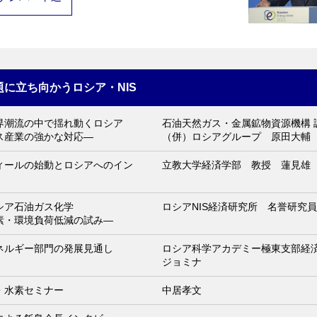
に立ち向かうロシア・NIS
界潮流の中で揺れ動くロシア
石油天然ガス・金属鉱物資源機構 
ス産業の強かな対応―
（併）ロシアグループ 原田大輔
ィールの始動とロシアへのイン
立教大学経済学部 教授 蓮見雄
シア石油ガス化学
ロシアNIS経済研究所 名誉研究
素・環境負荷低減の試み―
ネルギー部門の発展見通し
ロシア科学アカデミー極東支部経済
ジョミナ
・水素セミナー
中居孝文