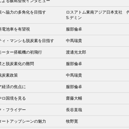
による飯島会長インタビュー
素へ協力の多角化を目指す
ロスアトム東南アジア日本支社
S.デミン
料電池車を有望視
服部倫卓
ティ・マンシも脱炭素を目指す
中馬瑞貴
モーター搭載機の初飛行
渡邊光太郎
業と脱炭素化の難問
服部倫卓
脱炭素政策
中馬瑞貴
ア経済の焦点に
服部倫卓
中ロ国境を見る
齋藤大輔
ク・フライデー
長谷直哉
タートアップシーンの魅力
牧野寛