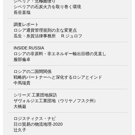
シベリア・北極圏便り
シベリアの石炭火力を取り巻く環境
長谷直哉
調査レポート
ロシア通貨管理規則の主な変更点
瓜生・糸賀法律事務所 R.ジュロフ
INSIDE RUSSIA
ロシアの非原料・非エネルギー輸出目標の見直し
服部倫卓
ロシアの二国間関係
戦略的パートナーへと深化するロシアとインド
中馬瑞貴
シリーズ 工業団地探訪
ザヴォルジエ工業団地（ウリヤノフスク州）
大橋巌
ロジスティクス・ナビ
日ロ貿易の物流地理-2020
辻久子