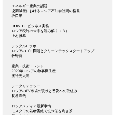
エネルギー産業の話題
協調減産におけるロシア石油会社間の格差
坂口泉
HOW TO ビジネス実務
ロシア税制の未来を読み解く（３）
上村雅幸
デジタルITラボ
ロシアのゴミ問題とクリーンテックスタートアップ
牧野寛
産業・技術トレンド
2020年ロシアの旅客機生産
渡邊光太郎
データリテラシー
ロシアのEV市場の現状と普及への取組み
長谷直哉
ロシアメディア最新事情
モスクワの若者番組で玄米茶を利き茶