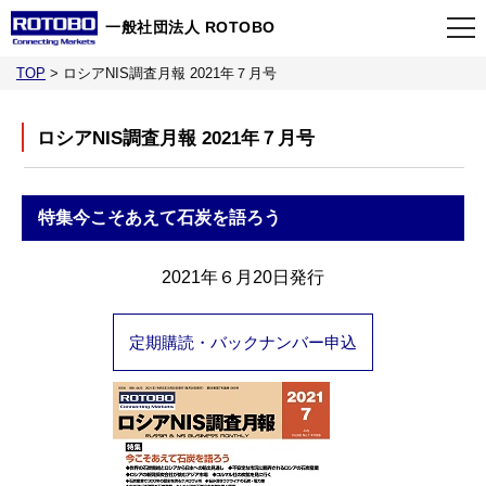
一般社団法人 ROTOBO
TOP
>
ロシアNIS調査月報 2021年７月号
TOP
ロシアNIS調査月報 2021年７月号
最新情報
特集
今こそあえて石炭を語ろう
当会について
2021年６月20日発行
イベント
定期購読・バックナンバー申込
事業案内
刊行物