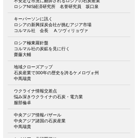
不安定な市況に翻弄されるロシアの石炭産業
ロシアNIS経済研究所 名誉研究員 坂口泉
キーパーソンに訊く
ロシアの新興採炭会社が挑むアジア市場
コルマル社 会長 A.ツヴィリョヴァ
ロシア極東羅針盤
コルマル社の炭鉱を見に行く
齋藤大輔
地域クローズアップ
石炭産業で300年の歴史を誇るケメロヴォ州
中馬瑞貴
ウクライナ情報交差点
悩み深きウクライナの石炭・電力業
服部倫卓
中央アジア情報バザール
中央アジア諸国の石炭産業
中馬瑞貴