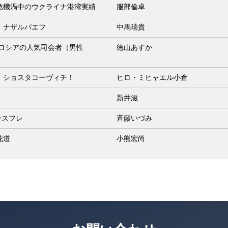
危機渦中のウクライナ港湾実績
服部倫卓
」ナザルバエフ
中馬瑞貴
 ロシアの人気司会者（男性
徳山あすか
、ショスタコーヴィチ！
ヒロ・ミヒャエル小倉
新井滋
ースフレ
斉藤いづみ
花道
小熊宏尚