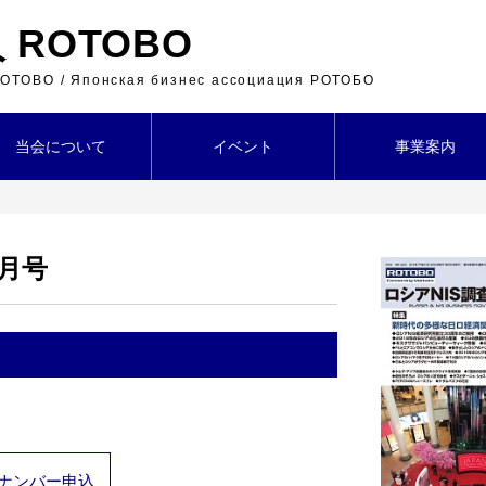
ROTOBO
 ROTOBO / Японская бизнес ассоциация РОТОБО
当会について
イベント
事業案内
５月号
ナンバー申込