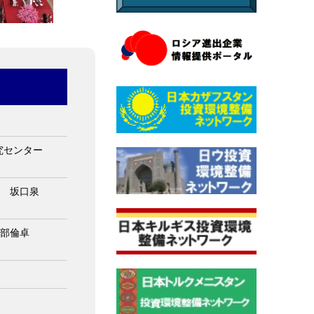
研究センター
員 坂口泉
服部倫卓