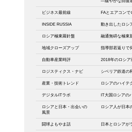
―緩やかな回復
ビジネス最前線
FAとエアコン
INSIDE RUSSIA
動き出したロシ
ロシア極東羅針盤
融通無碍な極東
地域クローズアップ
指導部若返りで
自動車産業時評
2018年のロシ
ロジスティクス・ナビ
シベリア鉄道の
産業・技術トレンド
ロシアのハイテ
デジタルITラボ
IT大国ロシアの
ロシアと日本・出会いの
ロシア人が日本
風景
闘球よもやま話
日本とロシアが