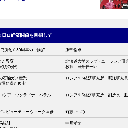
な日ロ経済関係を目指して
研究所創立30周年のご挨拶
服部倫卓
じた異変
北海道大学スラブ・ユーラシア
ロ実績の分析―
教授 田畑伸一郎
アの石油ガス産業
ロシアNIS経済研究所 嘱託研究
背景に潜む現実―
とロシア・ウクライナ・ベラル
ロシアNIS経済研究所 副所長 
パンビューティーウィーク開催
斉藤いづみ
貿易統計
中居孝文