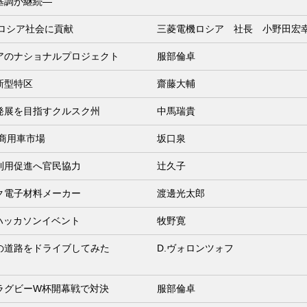
基調が継続―
でロシア社会に貢献
三菱電機ロシア 社長 小野田宏
アのナショナルプロジェクト
服部倫卓
新型特区
齋藤大輔
発展を目指すクルスク州
中馬瑞貴
ア商用車市場
坂口泉
利用促進へ官民協力
辻久子
ク電子材料メーカー
渡邊光太郎
ハッカソンイベント
牧野寛
の道路をドライブしてみた
D.ヴォロンツォフ
ラグビーW杯開幕戦で対決
服部倫卓