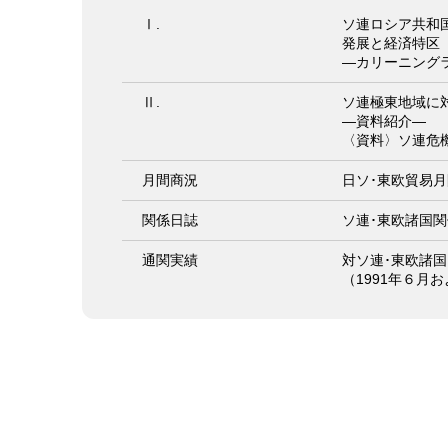
Ⅰ.
ソ連ロシア共和
発展と経済特区
―カリーニング
Ⅱ.
ソ連極東地域に
―資料紹介―
〈資料〉ソ連危
月間商況
日ソ･東欧貿易月
関係日誌
ソ連･東欧諸国関
通関実績
対ソ連･東欧諸
（1991年６月