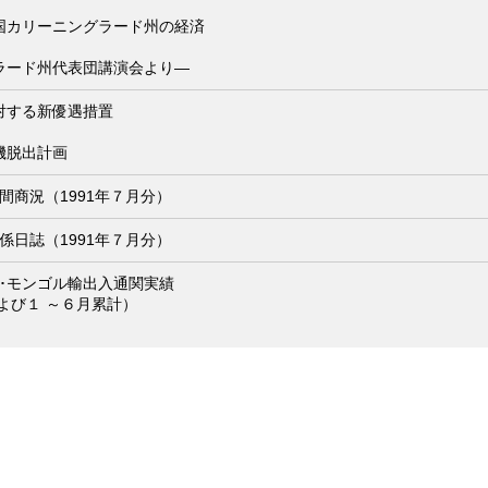
国カリーニングラード州の経済
ラード州代表団講演会より―
対する新優遇措置
機脱出計画
間商況（1991年７月分）
係日誌（1991年７月分）
国･モンゴル輸出入通関実績
および１ ～６月累計）