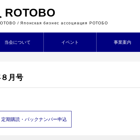
ROTOBO
 ROTOBO / Японская бизнес ассоциация РОТОБО
当会について
イベント
事業案内
年８月号
定期購読・バックナンバー申込