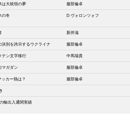
車は大統領の夢
服部倫卓
本の冬
D.ヴォロンツォフ
者
新井滋
の決別を誇示するウクライナ
服部倫卓
ラテン文字移行
中馬瑞貴
街マガダン
服部倫卓
サッカー熱は？
服部倫卓
き
2月の輸出入通関実績