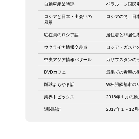
自動車産業時評
ベラルーシ国民
ロシアと日本・出会いの
ロシアの冬、日
風景
駐在員のロシア語
居住者と非居住
ウクライナ情報交差点
ロシア・ガスと
中央アジア情報バザール
カザフスタンの
DVDカフェ
最果ての希望の
蹴球よもやま話
W杯開催都市の
業界トピックス
2018年１月の動
通関統計
2017年１～1