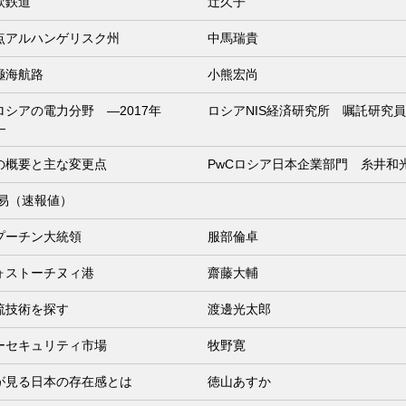
欧鉄道
辻久子
点アルハンゲリスク州
中馬瑞貴
極海航路
小熊宏尚
シアの電力分野 ―2017年
ロシアNIS経済研究所 嘱託研究
―
の概要と主な変更点
PwCロシア日本企業部門 糸井和
貿易（速報値）
プーチン大統領
服部倫卓
ォストーチヌィ港
齋藤大輔
流技術を探す
渡邊光太郎
ーセキュリティ市場
牧野寛
が見る日本の存在感とは
徳山あすか