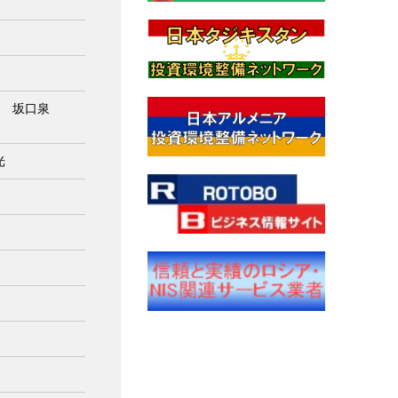
員 坂口泉
光