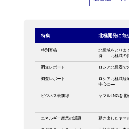
特集
北極開発に向
特別寄稿
北極域をとりま
待 ―北極域の
調査レポート
ロシア北極圏で
調査レポート
ロシア北極域経
中心に―
ビジネス最前線
ヤマルLNGを
エネルギー産業の話題
動き出したヤマル