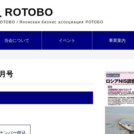
ROTOBO
 ROTOBO / Японская бизнес ассоциация РОТОБО
当会について
イベント
事業案内
３月号
ナンバー申込