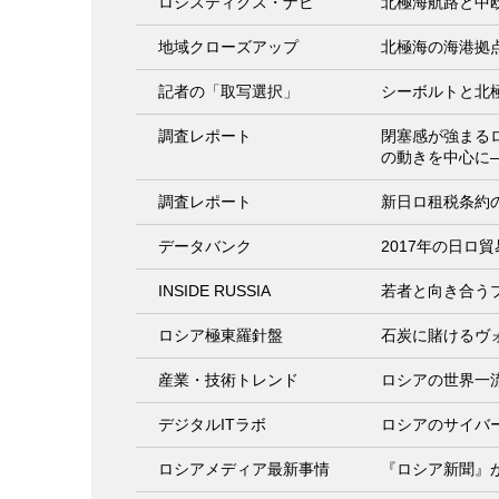
ロジスティクス・ナビ
北極海航路と中
地域クローズアップ
北極海の海港拠
記者の「取写選択」
シーボルトと北
調査レポート
閉塞感が強まるロ
の動きを中心に
調査レポート
新日ロ租税条約
データバンク
2017年の日ロ
INSIDE RUSSIA
若者と向き合う
ロシア極東羅針盤
石炭に賭けるヴ
産業・技術トレンド
ロシアの世界一
デジタルITラボ
ロシアのサイバ
ロシアメディア最新事情
『ロシア新聞』