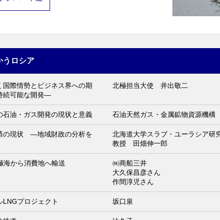
かうロシア
く国際情勢とビジネス界への期
北極担当大使 井出敬二
持続可能な開発―
の石油・ガス開発の現状と意義
石油天然ガス・金属鉱物資源機構
済の現状 ―地域財政の分析を
北海道大学スラブ・ユーラシア
教授 田畑伸一郎
北極海から消費地へ輸送
㈱商船三井
大久保昌彦さん
作間淳児さん
LNGプロジェクト
坂口泉