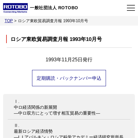
一般社団法人 ROTOBO
TOP
>
ロシア東欧貿易調査月報 1993年10月号
TOP
ロシア東欧貿易調査月報 1993年10月号
最新情報
1993年11月25日発行
当会について
定期購読・バックナンバー申込
イベント
Ⅰ.
事業案内
中ロ経済関係の新展開
―中ロ双方にとって増す相互貿易の重要性―
刊行物
Ⅱ.
最新ロシア経済情勢
―L.I.アバルキン・ロシア科学アカデミー経済研究所所長