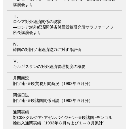
情報館
講演会より―
Ⅲ.
ロシア対外経済関係の現状
―ロシア対外経済関係省付属景気研究所サラファーノフ
所長講演会より―
Ⅳ.
韓国の対旧ソ連経済協力に対する評価
Ⅴ.
キルギスタンの対外経済管理制度の概要
月間商況
旧ソ連･東欧貿易月間商況（1993年９月分）
関係日誌
旧ソ連･東欧諸国関係日誌（1993年９月分）
通関実績
対CIS･グルジア･アゼルバイジャン･東欧諸国･モンゴル
輸出入通関実績（1993年８月および１～８月累計）