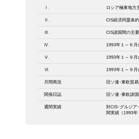
Ⅰ.
ロシア極東地方
Ⅱ.
CIS経済同盟条
Ⅲ.
CIS諸国間の主
Ⅳ.
1993年１～６
Ⅴ.
1993年１～９
Ⅵ.
1993年１～９月
月間商況
旧ソ連･東欧貿易
関係日誌
旧ソ連･東欧諸国
通関実績
対CIS･グルジ
関実績（1993