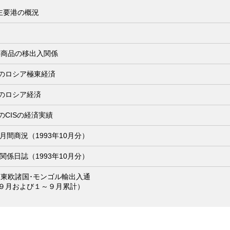
主要港の概況
約
要商品の移出入関係
月のロシア極東経済
月のロシア経済
のCISの経済実績
月間商況（1993年10月分）
関係日誌（1993年10月分）
ア･東欧諸国･モンゴル輸出入通
年９月および１～９月累計）