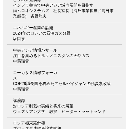
インフラ整備で中央アジア域内展開を目指す
㈱ムロオシステムズ 社長室長（海外事業担当／海外事
業部長) 沓野龍夫
エネルギー産業の話題
2024年のロシアの石油ガス分野
坂口泉
中央アジア情報バザール
注目を集めるトルクメニスタンの天然ガス
中馬瑞貴
コーカサス情報フォーカ
ス
COP29議長国を務めたアゼルバイジャンの脱炭素政策
中馬瑞貴
講演録
対ロシア制裁の実績と将来の展望
ウェズリアン大学 教授 ピーター・ラットランド
ロシア極東羅針盤
ズヴェズダ造船所譲渡問題