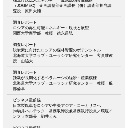
（JOGMEC) 企画調整部企画課長（併）調査部担当調
査役 原田大輔
調査レポート
ロシアの再生可能エネルギー：現状と展望
関西大学商学部 教授 徳永昌弘
調査レポート
脱炭素に向けたロシアの森林資源のポテンシャル
北海道大学スラブ・ユーラシア研究センター 客員准教
授 山脇大
調査レポート
独裁が長期化するベラルーシの経済・産業模様
北海道大学スラブ・ユーラシア研究センター 教授 服
部倫卓
ビジネス最前線
日本製風車をロシアや中央アジア・コーカサスへ
㈱駒井ハルテック 常務取締役兼常務執行役員／環境イ
ンフラ本部長 駒井えみ
ビジネス最前線