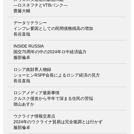
―ロスネフチとVTBバンク―
齋藤大輔
データリテラシー
インフレ要因としての民間債務残高の増加
長谷直哉
INSIDE RUSSIA
国交75周年の中の2024年ロ中経済協力
服部倫卓
ロシア政財界人物録
ショーヒンRSPP会長によるロシア経済の見方
長谷直哉
ロシアメディア最新事情
クルスク侵攻から半年で深まる住民の苦悩
徳山あすか
ウクライナ情報交差点
2024年のウクライナ貿易は完全復調とは行かず
服部倫卓