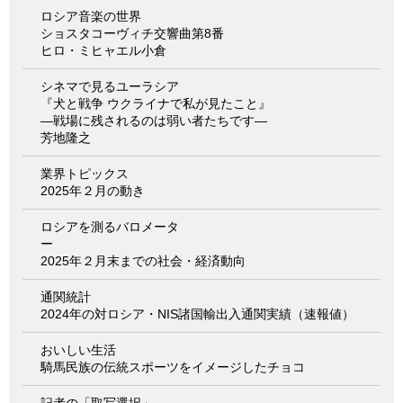
ロシア音楽の世界
ショスタコーヴィチ交響曲第8番
ヒロ・ミヒャエル小倉
シネマで見るユーラシア
『犬と戦争 ウクライナで私が見たこと』
―戦場に残されるのは弱い者たちです―
芳地隆之
業界トピックス
2025年２月の動き
ロシアを測るバロメータ
ー
2025年２月末までの社会・経済動向
通関統計
2024年の対ロシア・NIS諸国輸出入通関実績（速報値）
おいしい生活
騎馬民族の伝統スポーツをイメージしたチョコ
記者の「取写選択」