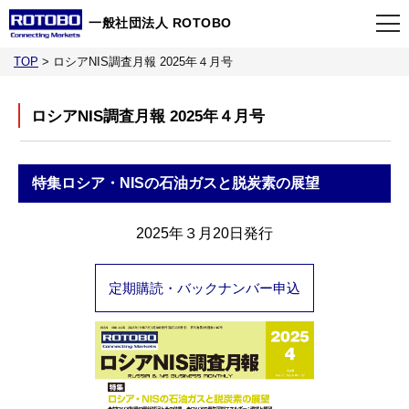
一般社団法人 ROTOBO
TOP
>
ロシアNIS調査月報 2025年４月号
TOP
ロシアNIS調査月報 2025年４月号
最新情報
特集
ロシア・NISの石油ガスと脱炭素の展望
当会について
2025年３月20日発行
イベント
定期購読・バックナンバー申込
事業案内
刊行物