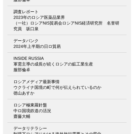
調査レポート
2023年のロシア医薬品業界
（一社）ロシアNIS貿易会ロシアNIS経済研究所 名誉研
究員 坂口泉
データバンク
2024年上半期の日ロ貿易
INSIDE RUSSIA
軍需主導の成長が続くロシアの鉱工業生産
服部倫卓
ロシアメディア最新事情
ウクライナ国境の町で何が伝えられているのか
徳山あすか
ロシア極東羅針盤
中ロ国境鉄道の活況
齋藤大輔
データリテラシー
制裁下ロシアにおける海外旅行需要とその変化