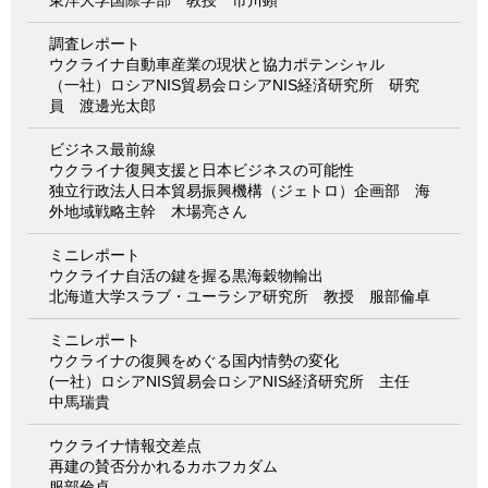
調査レポート
ウクライナ自動車産業の現状と協力ポテンシャル
（一社）ロシアNIS貿易会ロシアNIS経済研究所 研究
員 渡邊光太郎
ビジネス最前線
ウクライナ復興支援と日本ビジネスの可能性
独立行政法人日本貿易振興機構（ジェトロ）企画部 海
外地域戦略主幹 木場亮さん
ミニレポート
ウクライナ自活の鍵を握る黒海穀物輸出
北海道大学スラブ・ユーラシア研究所 教授 服部倫卓
ミニレポート
ウクライナの復興をめぐる国内情勢の変化
(一社）ロシアNIS貿易会ロシアNIS経済研究所 主任
中馬瑞貴
ウクライナ情報交差点
再建の賛否分かれるカホフカダム
服部倫卓