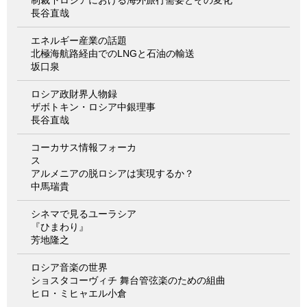
長谷直哉
エネルギー産業の話題
北極海航路経由でのLNGと石油の輸送
坂口泉
ロシア政財界人物録
ザボトキン・ロシア中銀理事
長谷直哉
コーカサス情報フォーカ
ス
アルメニアの脱ロシアは実現するか？
中馬瑞貴
シネマで見るユーラシア
『ひまわり』
芳地隆之
ロシア音楽の世界
ショスタコーヴィチ 舞台管弦楽のための組曲
ヒロ・ミヒャエル小倉