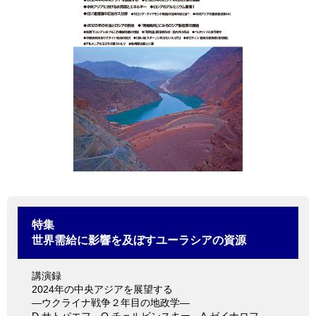
情報館
特集
世界需給に影響を及ぼすユーラシアの資源
講演録
2024年の中央アジアを展望する
―ウクライナ戦争２年目の地政学―
D.サトパエフ、O.チェルビンスキー、A.ゼイナロフ