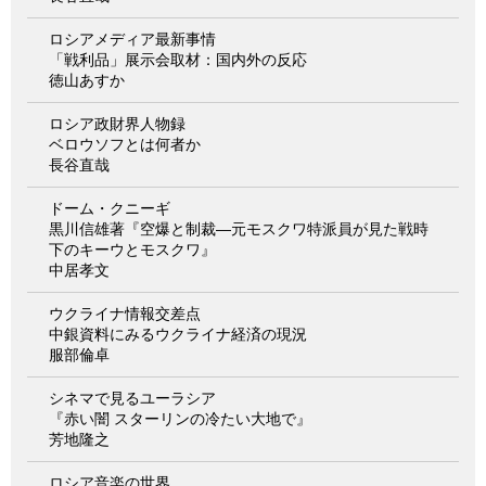
ロシアメディア最新事情
「戦利品」展示会取材：国内外の反応
徳山あすか
ロシア政財界人物録
ベロウソフとは何者か
長谷直哉
ドーム・クニーギ
黒川信雄著『空爆と制裁―元モスクワ特派員が見た戦時
下のキーウとモスクワ』
中居孝文
ウクライナ情報交差点
中銀資料にみるウクライナ経済の現況
服部倫卓
シネマで見るユーラシア
『赤い闇 スターリンの冷たい大地で』
芳地隆之
ロシア音楽の世界