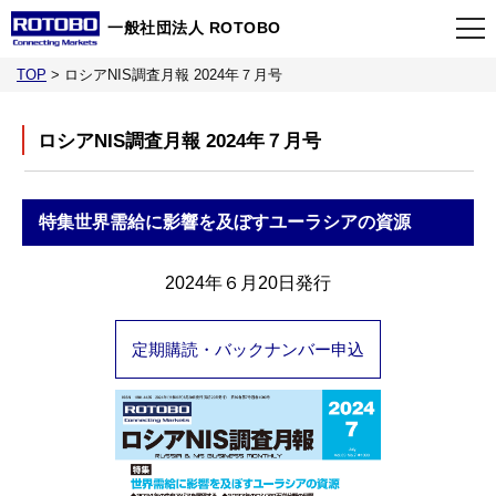
一般社団法人 ROTOBO
TOP
>
ロシアNIS調査月報 2024年７月号
TOP
ロシアNIS調査月報 2024年７月号
最新情報
特集
世界需給に影響を及ぼすユーラシアの資源
当会について
2024年６月20日発行
イベント
定期購読・バックナンバー申込
事業案内
刊行物