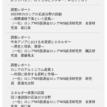
調査レポート
2023年のロシアの石炭分野の回顧
―国際価格下落という逆風―
（一社）ロシアNIS貿易会ロシアNIS経済研究所 名誉研
究員 坂口泉
調査レポート
中央アジアにおける水資源とエネルギー
―歴史と現状、展望―
（一社）ロシアNIS貿易会ロシアNIS経済研究所 嘱託研
究員 齋藤竜太
調査レポート
ロシアのアルミニウム産業１
―外国に依存する原料と市場―
（一社）ロシアNIS貿易会ロシアNIS経済研究所 研究
員 渡邊光太郎
エネルギー産業の話題
旧ソ連諸国の石油ガス分野
（一社）ロシアNIS貿易会ロシアNIS経済研究所 名誉研
究員 坂口泉