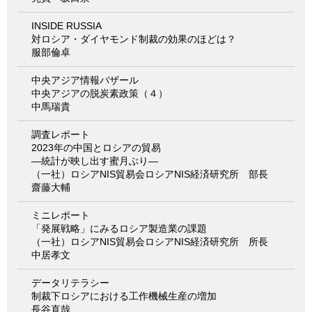
INSIDE RUSSIA
対ロシア・ダイヤモンド制裁の効果のほどは？
服部倫卓
中央アジア情報バザール
中央アジアの脱炭素政策（４）
中馬瑞貴
調査レポート
2023年の中国とロシアの貿易
―統計が映し出す蜜月ぶり―
（一社）ロシアNIS貿易会ロシアNIS経済研究所 部長
齋藤大輔
ミニレポート
「発展戦略」にみるロシア製造業の課題
（一社）ロシアNIS貿易会ロシアNIS経済研究所 所長
中居孝文
データリテラシー
制裁下ロシアにおける工作機械生産の増加
長谷直哉