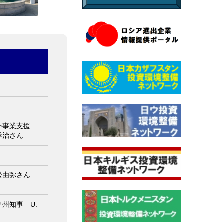
外事業支援
孝治さん
松由弥さん
州知事 U.