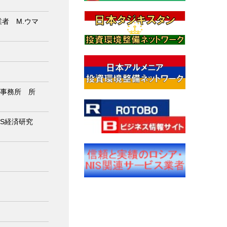
者 M.ウマ
ワ事務所 所
IS経済研究