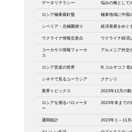
データリテラシー
悩みの種として
ロシア極東羅針盤
極東地域に中国
シベリア・北極圏便り
経済発展をめぐ
ウクライナ情報交差点
ウクライナ経済
コーカサス情報フォーカ
アルメニア外交
ス
ロシア音楽の世界
R.コルサコフ 
シネマで見るユーラシア
クナシリ
業界トピックス
2023年12月の
ロシアを測るバロメータ
2023年末まで
ー
通関統計
2023年１～1
おいしい生活
ウズベキスタン