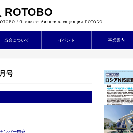
ROTOBO
 ROTOBO / Японская бизнес ассоциация РОТОБО
当会について
イベント
事業案内
２月号
ナンバー申込