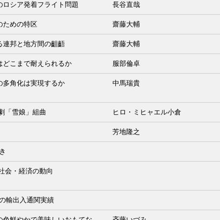
のロシア発着フライト問題
長谷直哉
のための特区
齋藤大輔
る連邦と地方間の齟齬
齋藤大輔
はどこまで耐えられるか
服部倫卓
の多角化は実現するか
中馬瑞貴
歌劇「雪娘」組曲
ヒロ・ミヒャエル小倉
芳地隆之
動き
の社会・経済の動向
1月の輸出入通関実績
の色鮮やかで美味しいおもてな
斉藤いづみ