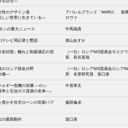
果を語る―
女性のデザイン道
アパレルブランド「MARU」 創業
美しい世界に生きている―
ロヴァ
スタンの重大ニュース
中馬瑞貴
のテレビ局記者と懇談
徳山あすか
非友好国」離れと制裁適応の現
（一社）ロシアNIS貿易会モスク
長 長谷直哉
後のロシア採金分野
（一社）ロシアNIS貿易会ロシアN
命傷―
所 名誉研究員 坂口泉
ネルギー危機の深層 ―ロシ
中居孝文
戦争と石油ガス資源の未来―』
を脅かす住宅ローンの官製バブ
服部倫卓
出の最新動向
坂口泉