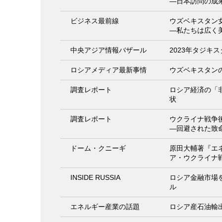
―日本訪問の成
ビジネス最前線
ウズベキスタン
―私たちは広く
中央アジア情報バザール
2023年タジキ
ロシアメディア最新事情
ウズベキスタン
調査レポート
ロシア経済の「
状
調査レポート
ウクライナ戦争
―回避された致
ドーム・クニーギ
原田大輔著『エ
ア・ウクライナ
INSIDE RUSSIA
ロシア金融市場
ル
エネルギー産業の話題
ロシア産石油輸