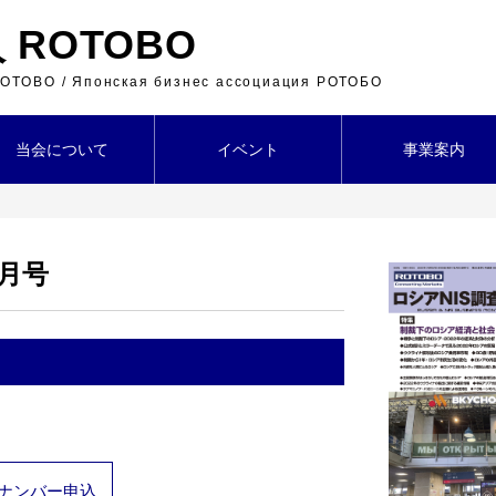
ROTOBO
 ROTOBO / Японская бизнес ассоциация РОТОБО
当会について
イベント
事業案内
５月号
ナンバー申込