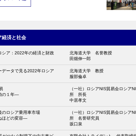
ア経済と社会
シア：2022年の経済と財政
北海道大学 名誉教授
田畑伸一郎
データで見る2022年ロシア
北海道大学 教授
服部倫卓
易
（一社）ロシアNIS貿易会ロシアN
動の１年―
所 所長
中居孝文
後のロシア乗用車市場
（一社）ロシアNIS貿易会ロシアN
ぬほどの変容―
所 名誉研究員
坂口泉