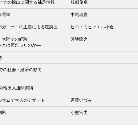
ライナの輸出に関する補足情報
服部倫卓
会選挙
中馬瑞貴
パガニーニの主題による狂詩曲
ヒロ・ミヒャエル小倉
た大陸での経験
芳地隆之
ンとは何だったのか―
き
までの社会・経済の動向
月の輸出入通関実績
ルサムで大人のデザート
斉藤いづみ
判所
小熊宏尚