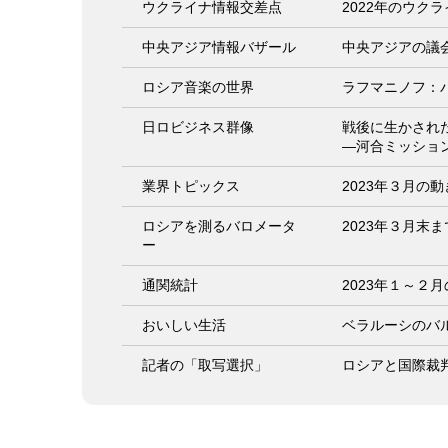
ウクライナ情報交差点
2022年のウク
中央アジア情報バザール
中央アジアの議
ロシア音楽の世界
ラフマニノフ：
日ロビジネス群像
戦後に生かされ
―河合ミッショ
業界トピックス
2023年３月の動
ロシアを測るバロメータ
2023年３月末
ー
通関統計
2023年１～２
おいしい生活
ベラルーシのバ
記者の「取写選択」
ロシアと国際裁