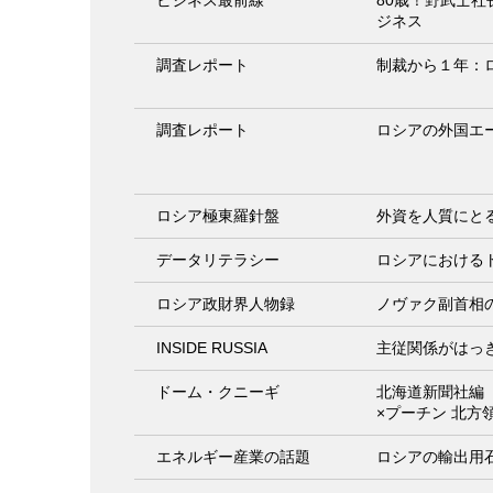
ビジネス最前線
80歳！野武士
ジネス
調査レポート
制裁から１年：
調査レポート
ロシアの外国エ
ロシア極東羅針盤
外資を人質にと
データリテラシー
ロシアにおける
ロシア政財界人物録
ノヴァク副首相
INSIDE RUSSIA
主従関係がはっ
ドーム・クニーギ
北海道新聞社編
×プーチン 北方
エネルギー産業の話題
ロシアの輸出用