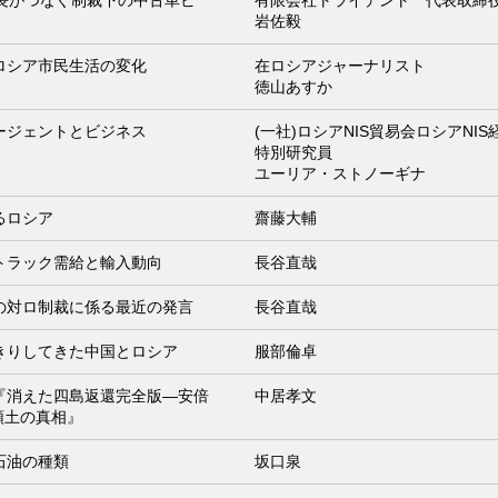
社長がつなぐ制裁下の中古車ビ
有限会社トライデント 代表取締
岩佐毅
ロシア市民生活の変化
在ロシアジャーナリスト
徳山あすか
ージェントとビジネス
(一社)ロシアNIS貿易会ロシアN
特別研究員
ユーリア・ストノーギナ
るロシア
齋藤大輔
トラック需給と輸入動向
長谷直哉
の対ロ制裁に係る最近の発言
長谷直哉
きりしてきた中国とロシア
服部倫卓
『消えた四島返還完全版―安倍
中居孝文
領土の真相』
石油の種類
坂口泉