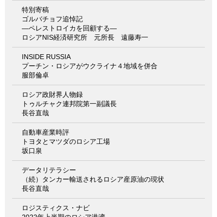
特別寄稿
ゴルバチョフ追悼記
―ペレストロイカを回顧する―
ロシアNIS経済研究所 元所長 遠藤寿一
INSIDE RUSSIA
プーチン・ロシアがウクライナ４地域を併合
服部倫卓
ロシア政財界人物録
トゥルチャク連邦院第一副議長
長谷直哉
自動車産業時評
トヨタとマツダのロシア工場
坂口泉
データリテラシー
（続）タンカー輸送されるロシア産原油の現状
長谷直哉
ロジスティクス・ナビ
2022年上半期のロシア港湾