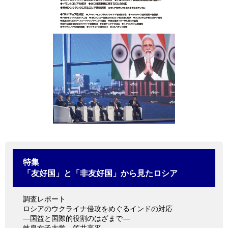
情報館
特集
「友好国」と「非友好国」から見たロシア
調査レポート
ロシアのウクライナ侵攻をめぐるインドの対応
―国益と国際的役割のはざまで―
岐阜女子大学 笠井亮平