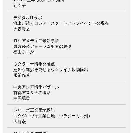
辻久子
デジタルITラボ
流出が続くロシア・スタートアップイベントの現在
大森貴之
ロシアメディア最新事情
東方経済フォーラム取材の裏側
徳山あすか
ウクライナ情報交差点
意外な進捗を見せるウクライナ穀物輸出
服部倫卓
中央アジア情報バザール
首都アスタナの復活
中馬瑞貴
シリーズ工業団地探訪
スタヴロヴォ工業団地（ウラジーミル州）
大橋巌