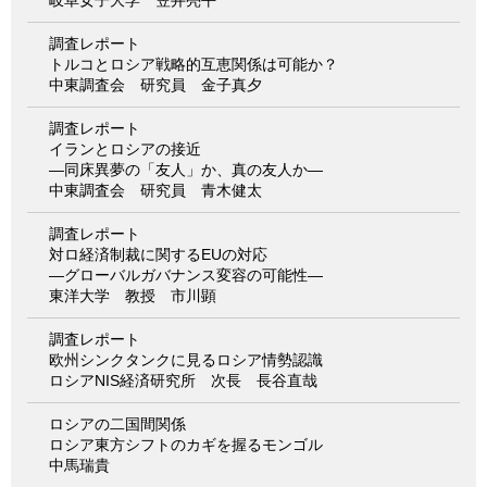
調査レポート
トルコとロシア戦略的互恵関係は可能か？
中東調査会 研究員 金子真夕
調査レポート
イランとロシアの接近
―同床異夢の「友人」か、真の友人か―
中東調査会 研究員 青木健太
調査レポート
対ロ経済制裁に関するEUの対応
―グローバルガバナンス変容の可能性―
東洋大学 教授 市川顕
調査レポート
欧州シンクタンクに見るロシア情勢認識
ロシアNIS経済研究所 次長 長谷直哉
ロシアの二国間関係
ロシア東方シフトのカギを握るモンゴル
中馬瑞貴