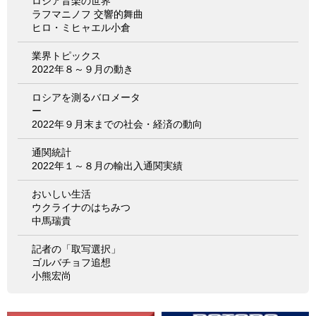
ロシア音楽の世界
ラフマニノフ 交響的舞曲
ヒロ・ミヒャエル小倉
業界トピックス
2022年８～９月の動き
ロシアを測るバロメータ
ー
2022年９月末までの社会・経済の動向
通関統計
2022年１～８月の輸出入通関実績
おいしい生活
ウクライナのはちみつ
中馬瑞貴
記者の「取写選択」
ゴルバチョフ追想
小熊宏尚