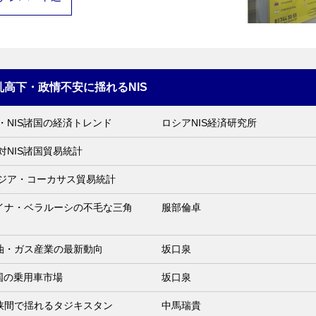
高下・政情不安に揺れるNIS
ア・NIS諸国の経済トレンド
ロシアNIS経済研究所
対NIS諸国貿易統計
アジア・コーカサス貿易統計
イナ・ベラルーシの不毛な三角
服部倫卓
油・ガス産業の最新動向
坂口泉
諸国の乗用車市場
坂口泉
狭間で揺れるタジキスタン
中馬瑞貴