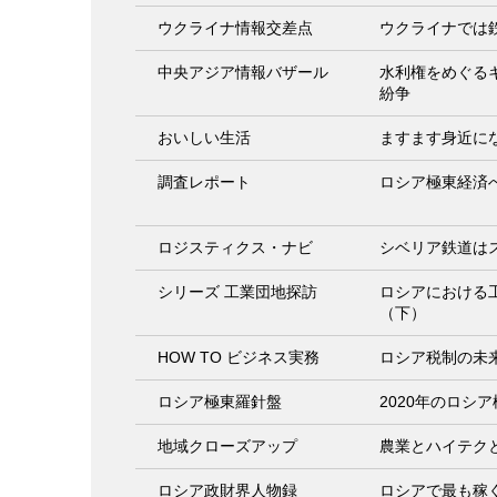
ウクライナ情報交差点
ウクライナでは
中央アジア情報バザール
水利権をめぐる
紛争
おいしい生活
ますます身近に
調査レポート
ロシア極東経済
ロジスティクス・ナビ
シベリア鉄道は
シリーズ 工業団地探訪
ロシアにおける
（下）
HOW TO ビジネス実務
ロシア税制の未
ロシア極東羅針盤
2020年のロシ
地域クローズアップ
農業とハイテク
ロシア政財界人物録
ロシアで最も稼