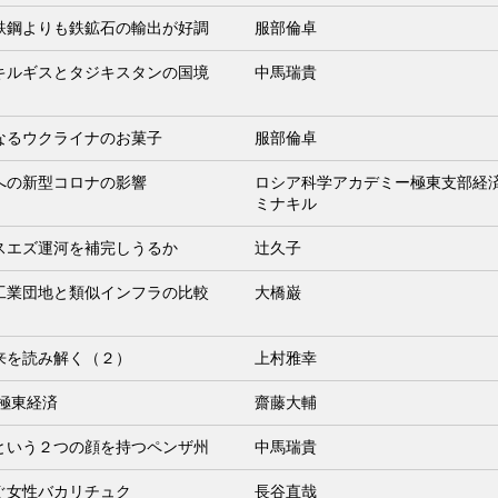
鉄鋼よりも鉄鉱石の輸出が好調
服部倫卓
キルギスとタジキスタンの国境
中馬瑞貴
なるウクライナのお菓子
服部倫卓
への新型コロナの影響
ロシア科学アカデミー極東支部経済
ミナキル
スエズ運河を補完しうるか
辻久子
工業団地と類似インフラの比較
大橋巌
来を読み解く（２）
上村雅幸
ア極東経済
齋藤大輔
という２つの顔を持つペンザ州
中馬瑞貴
ぐ女性バカリチュク
長谷直哉