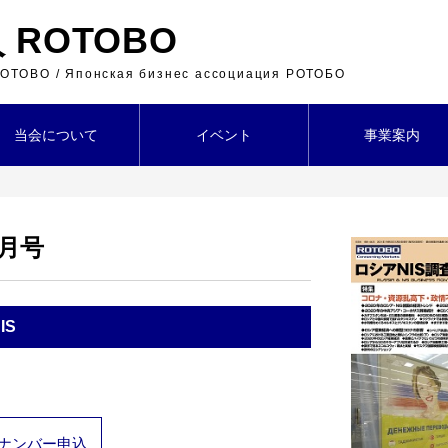
ROTOBO
 ROTOBO / Японская бизнес ассоциация РОТОБО
当会について
イベント
事業案内
６月号
IS
ナンバー申込