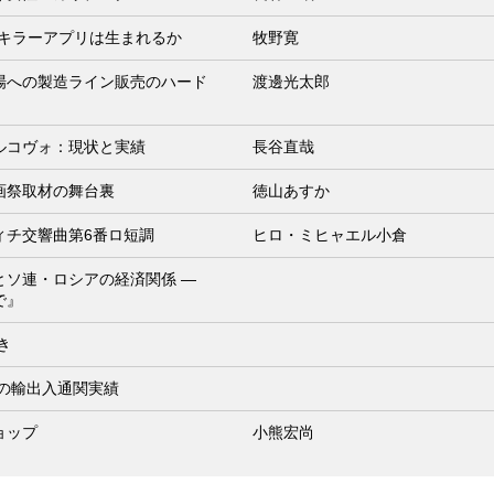
のキラーアプリは生まれるか
牧野寛
場への製造ライン販売のハード
渡邊光太郎
ルコヴォ：現状と実績
長谷直哉
画祭取材の舞台裏
徳山あすか
ィチ交響曲第6番ロ短調
ヒロ・ミヒャエル小倉
とソ連・ロシアの経済関係 ―
で』
き
月の輸出入通関実績
ョップ
小熊宏尚