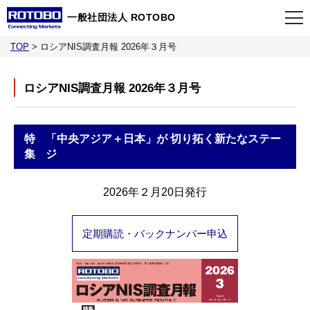
一般社団法人 ROTOBO
TOP
>
ロシアNIS調査月報 2026年３月号
TOP
ロシアNIS調査月報 2026年３月号
最新情報
特
「中央アジア＋日本」が 切り拓く新たなステー
当会について
集
ジ
イベント
2026年２月20日発行
事業案内
定期購読・バックナンバー申込
刊行物