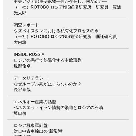
中央アジアの重要鉱物―何が存在し、何が幻か―
（一社）ROTOBO ロシアNIS経済研究所 研究員 渡邊
光太郎
調査レポート
ウズベキスタンにおける私有化プロセスの今
（一社）ROTOBO ロシアNIS経済研究所 嘱託研究員
大内悠
INSIDE RUSSIA
ロシアの愚行で斜陽化する中欧班列
服部倫卓
データリテラシー
なぜルーブル高が止まらないのか？
長谷直哉
エネルギー産業の話題
ベネズエラ・イラン情勢の緊迫とロシアの石油
坂口泉
ロシア極東羅針盤
対ロ中古車輸出の“新常態”