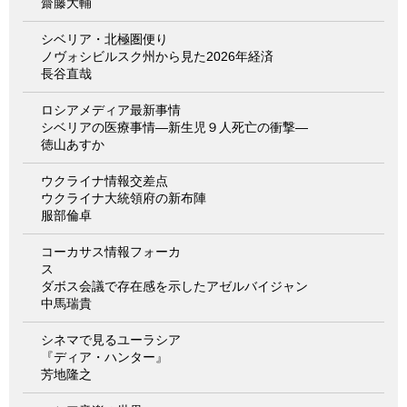
齋藤大輔
シベリア・北極圏便り
ノヴォシビルスク州から見た2026年経済
長谷直哉
ロシアメディア最新事情
シベリアの医療事情―新生児９人死亡の衝撃―
徳山あすか
ウクライナ情報交差点
ウクライナ大統領府の新布陣
服部倫卓
コーカサス情報フォーカ
ス
ダボス会議で存在感を示したアゼルバイジャン
中馬瑞貴
シネマで見るユーラシア
『ディア・ハンター』
芳地隆之