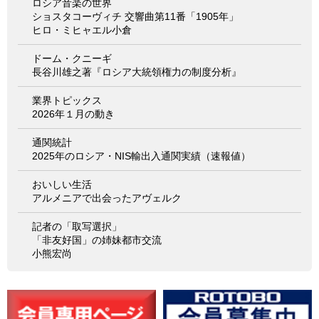
ロシア音楽の世界
ショスタコーヴィチ 交響曲第11番「1905年」
ヒロ・ミヒャエル小倉
ドーム・クニーギ
長谷川雄之著『ロシア大統領権力の制度分析』
業界トピックス
2026年１月の動き
通関統計
2025年のロシア・NIS輸出入通関実績（速報値）
おいしい生活
アルメニアで出会ったアヴェルク
記者の「取写選択」
「非友好国」の姉妹都市交流
小熊宏尚