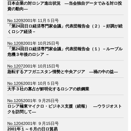
情報館
日本企業の対ロシア進出状況 ―当会独自データでみる対ロ投
資の動向―
No.1209
2001年 11月５日号
「第24回日ロ経済専門家会議」代表団報告会（２）－好調が続
くロシア経済－
No.1208
2001年 10月25日号
「第24回日ロ経済専門家会議」代表団報告会（１）－ルーブル
危機３年後のロシア －
No.1207
2001年 10月15日号
急転するアフガニスタン情勢と中央アジア ―禍の中の益―
No.1206
2001年 10月５日号
大手３社の寡占が鮮明化するロシアの鉄鋼業
No.1205
2001年 ９月25日号
ロシア極東マイクロ・ビジネス支援（続報） ―ウラジオスト
クを訪問して―
No.1204
2001年 ９月15日号
2001年１～６月の日ロ貿易