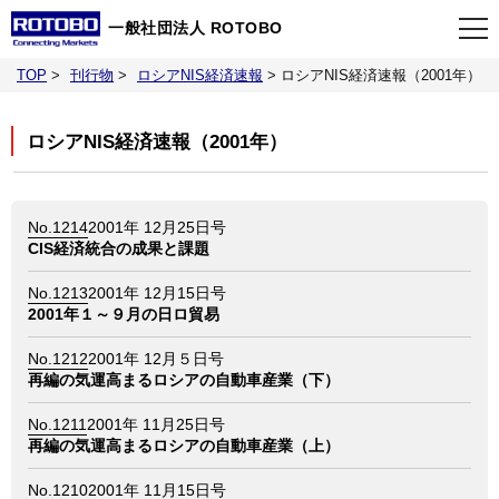
一般社団法人 ROTOBO
TOP
>
刊行物
>
ロシアNIS経済速報
>
ロシアNIS経済速報（2001年）
TOP
ロシアNIS経済速報（2001年）
最新情報
No.1214
2001年 12月25日号
当会について
CIS経済統合の成果と課題
No.1213
2001年 12月15日号
イベント
2001年１～９月の日ロ貿易
No.1212
2001年 12月５日号
事業案内
再編の気運高まるロシアの自動車産業（下）
No.1211
2001年 11月25日号
刊行物
再編の気運高まるロシアの自動車産業（上）
No.1210
2001年 11月15日号