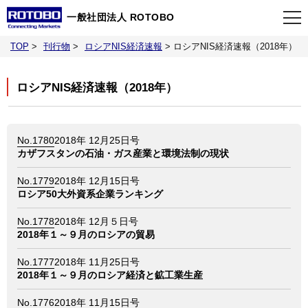
一般社団法人 ROTOBO
TOP
>
刊行物
>
ロシアNIS経済速報
>
ロシアNIS経済速報（2018年）
TOP
ロシアNIS経済速報（2018年）
最新情報
No.1780
2018年 12月25日号
当会について
カザフスタンの石油・ガス産業と環境法制の現状
No.1779
2018年 12月15日号
イベント
ロシア50大外資系企業ランキング
No.1778
2018年 12月５日号
事業案内
2018年１～９月のロシアの貿易
No.1777
2018年 11月25日号
刊行物
2018年１～９月のロシア経済と鉱工業生産
No.1776
2018年 11月15日号