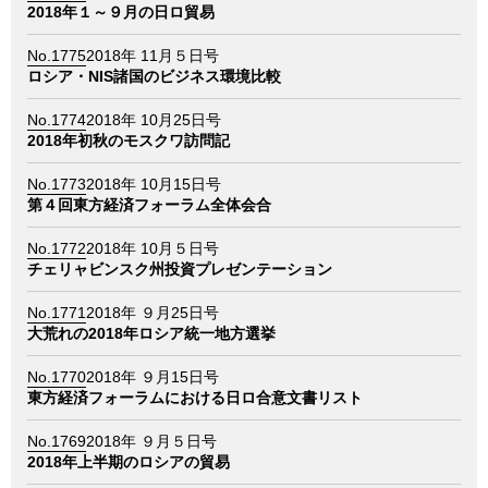
情報館
2018年１～９月の日ロ貿易
No.1775
2018年 11月５日号
ロシア・NIS諸国のビジネス環境比較
No.1774
2018年 10月25日号
2018年初秋のモスクワ訪問記
No.1773
2018年 10月15日号
第４回東方経済フォーラム全体会合
No.1772
2018年 10月５日号
チェリャビンスク州投資プレゼンテーション
No.1771
2018年 ９月25日号
大荒れの2018年ロシア統一地方選挙
No.1770
2018年 ９月15日号
東方経済フォーラムにおける日ロ合意文書リスト
No.1769
2018年 ９月５日号
2018年上半期のロシアの貿易