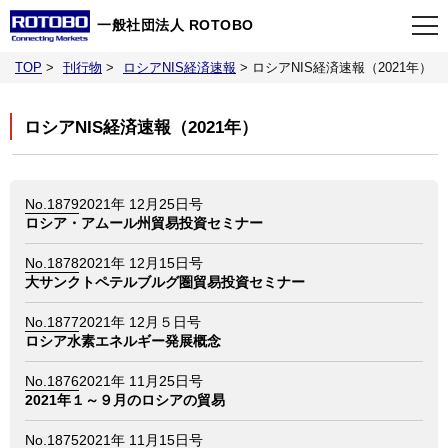
一般社団法人 ROTOBO
TOP
>
刊行物
>
ロシアNIS経済速報
>
ロシアNIS経済速報（2021年）
TOP
ロシアNIS経済速報（2021年）
最新情報
No.1879
2021年 12月25日号
当会について
ロシア・アムール州貿易投資セミナー
No.1878
2021年 12月15日号
イベント
大サンクトペテルブルグ圏貿易投資セミナー
No.1877
2021年 12月５日号
事業案内
ロシア水素エネルギー発展概念
No.1876
2021年 11月25日号
刊行物
2021年１～９月のロシアの貿易
No.1875
2021年 11月15日号