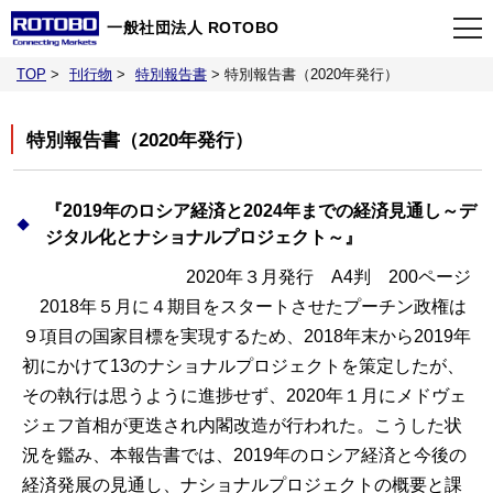
一般社団法人 ROTOBO
TOP
>
刊行物
>
特別報告書
>
特別報告書（2020年発行）
TOP
特別報告書（2020年発行）
最新情報
『2019年のロシア経済と2024年までの経済見通し～デ
当会について
ジタル化とナショナルプロジェクト～』
2020年３月発行 A4判 200ページ
イベント
2018年５月に４期目をスタートさせたプーチン政権は
９項目の国家目標を実現するため、2018年末から2019年
事業案内
初にかけて13のナショナルプロジェクトを策定したが、
その執行は思うように進捗せず、2020年１月にメドヴェ
ジェフ首相が更迭され内閣改造が行われた。こうした状
刊行物
況を鑑み、本報告書では、2019年のロシア経済と今後の
経済発展の見通し、ナショナルプロジェクトの概要と課