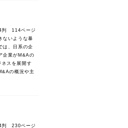
4判 114ページ
きないような暴
では、日系の企
ア企業がM&Aの
ジネスを展開す
M&Aの概況や主
4判 230ページ