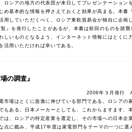
、ロシアの地方の代表団が来日してプレゼンテーション
じめ基本的な情報を押さえておくと効果が高まる。本書
活用していただくべく、ロシア東欧貿易会が独自に企画
域要覧』を発行したことがあるが、本書は前回のものを踏襲
わしいものとなるよう、インターネット情報にはとくに
を活用いただければ幸いである。
市場の調査』
2006年３月発行 
電市場はとくに急激に伸びている部門である。ロシアの
でもある。日本メーカーとしても、これからますます、
では、ロシアの特定産業を選定し、その市場への日本企
な点に鑑み、平成17年度は家電部門をテーマの一つに選