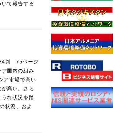
ついて報告する
A4判 75ページ
シア国内の組み
シア市場で高い
性が高い。さら
ような状況を踏
場の状況、およ