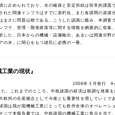
漠に占められており、水の確保と安定供給は恒常的課題
された関連インフラはすでに老朽化、また各国間の資源
はまさに問題山積である。こうした認識に鑑み、本調査
ンフラ、管理・開発政策等に関する情報を網羅的に収集
析した。日本からの機械・設備輸出、あるいは関連分野
アの水」に関心をもつ諸氏に必携の一冊。
械工業の現状』
2006年３月発行 A
た。これまでのところ、中欧諸国の経済は順調な発展を
大欧州の生産拠点として今後とも重要性を増していくで
諸国は我が国機械工業にとっても欧州全体のオペレーシ
そこで本報告書では、中欧諸国の機械工業に焦点を当て、