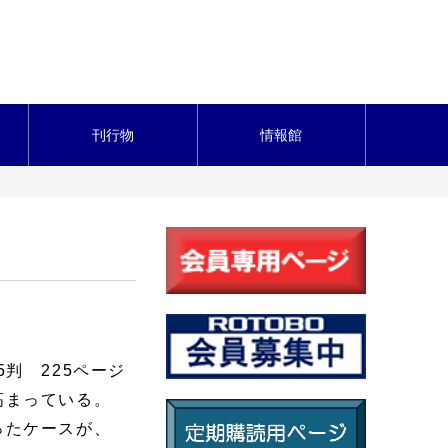
刊行物
情報館
5判 225ページ
高まっている。
ったケースが、