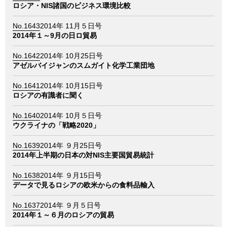
情報館
ロシア・NIS諸国のビジネス環境比較
No.1643
2014年 11月５日号
2014年１～9月の日ロ貿易
No.1642
2014年 10月25日号
アゼルバイジャンのスムガイト化学工業団地
No.1641
2014年 10月15日号
ロシアの有識者に聞く
No.1640
2014年 10月５日号
ウクライナの「戦略2020」
No.1639
2014年 ９月25日号
2014年上半期の日本の対NIS主要国貿易統計
No.1638
2014年 ９月15日号
データで見るロシアの欧米からの食料品輸入
No.1637
2014年 ９月５日号
2014年１～６月のロシアの貿易