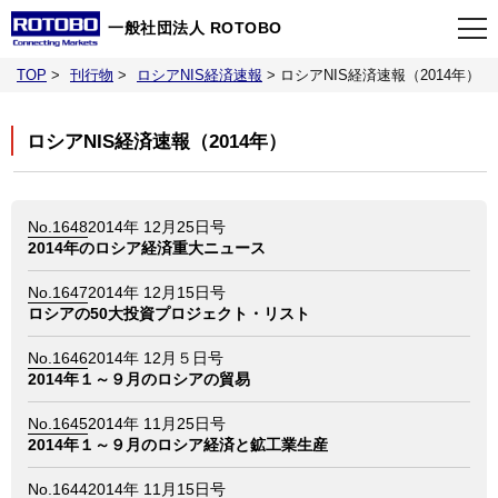
一般社団法人 ROTOBO
TOP
>
刊行物
>
ロシアNIS経済速報
>
ロシアNIS経済速報（2014年）
TOP
ロシアNIS経済速報（2014年）
最新情報
No.1648
2014年 12月25日号
当会について
2014年のロシア経済重大ニュース
No.1647
2014年 12月15日号
イベント
ロシアの50大投資プロジェクト・リスト
No.1646
2014年 12月５日号
事業案内
2014年１～９月のロシアの貿易
No.1645
2014年 11月25日号
刊行物
2014年１～９月のロシア経済と鉱工業生産
No.1644
2014年 11月15日号