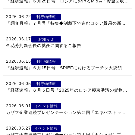
『経済速報』６月25日号「ロシアにおけるM＆A・資金回収・銀行業務の直近動向」
2026.06.22
刊行物情報
『調査月報』７月号「特集◆制裁下で進むロシア貿易の新常態」
2026.06.17
お知らせ
金花芳則新会長の就任に関するご報告
2026.06.15
刊行物情報
『経済速報』６月15日号「SPIEFにおけるプーチン大統領の演説」
2026.06.05
刊行物情報
『経済速報』６月５日号「2025年のロシア極東港湾の貨物量」
2026.06.01
イベント情報
カザフ企業連続プレゼンテーション第２回「エキバストゥズ炭田有効利用における日カザフ協力の可能性： 一例としてのフミン肥料生産および発電所高効率化」開催のご案内
2026.05.27
イベント情報
カザフ企業連続プレゼンテーション第１回「カシャガンプロジェクト推進のための新金属素材・コーティング共同開発」開催のご案内