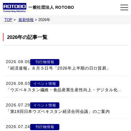
一般社団法人 ROTOBO
TOP
>
最新情報
>
2026年
TOP
2026年の記事一覧
最新情報
当会について
2026.08.05
刊行物情報
『経済速報』８月５日号「2026年上半期の日ロ貿易」
イベント
2026.08.03
イベント情報
「ウズベキスタン繊維・食品産業生産性向上・デジタル化ミッション」参加者募集のお知らせ
事業案内
2026.07.29
イベント情報
「第18回日本ウズベキスタン経済合同会議」のご案内
刊行物
2026.07.24
刊行物情報