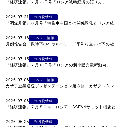
『経済速報』７月25日号「ロシア戦時経済の語り方」
情報館
2026.07.21
刊行物情報
『調査月報』８月号「特集◆中国との関係深化とロシア経済の変容」
2026.07.16
イベント情報
月例報告会「戦時下のベラルーシ：『平和な空』の下の社会・経済」のご案内
2026.07.15
刊行物情報
『経済速報』７月15日号「ロシアの新車販売最新動向」
2026.07.08
イベント情報
カザフ企業連続プレゼンテーション第３回「カザフスタンの気候変動対策・ 炭素市場・産業脱炭素化における日本企業との協力可能性」開催のご案内
2026.07.03
刊行物情報
『経済速報』７月５日号「ロシア・ASEANサミット概要と対外経済関係」
2026.06.25
刊行物情報