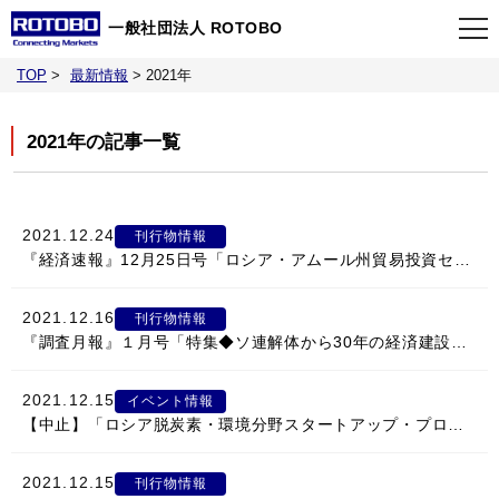
一般社団法人 ROTOBO
TOP
>
最新情報
>
2021年
TOP
2021年の記事一覧
最新情報
当会について
2021.12.24
刊行物情報
『経済速報』12月25日号「ロシア・アムール州貿易投資セミナー」
イベント
2021.12.16
刊行物情報
『調査月報』１月号「特集◆ソ連解体から30年の経済建設の軌跡」
事業案内
2021.12.15
イベント情報
【中止】「ロシア脱炭素・環境分野スタートアップ・プロジェクト」中止のお知らせ
刊行物
2021.12.15
刊行物情報