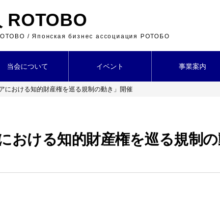
ROTOBO
 ROTOBO / Японская бизнес ассоциация РОТОБО
当会について
イベント
事業案内
アにおける知的財産権を巡る規制の動き」開催
における知的財産権を巡る規制の