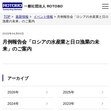
一般社団法人 ROTOBO
TOP
>
最新情報
>
イベント情報
>
月例報告会「ロシアの水産業と日ロ
TOP
漁業の未来」のご案内
2023年04月05日
最新情報
月例報告会「ロシアの水産業と日ロ漁業の未
来」のご案内
当会について
イベント
アーカイブ
事業案内
2026年
2025年
刊行物
2024年
2023年