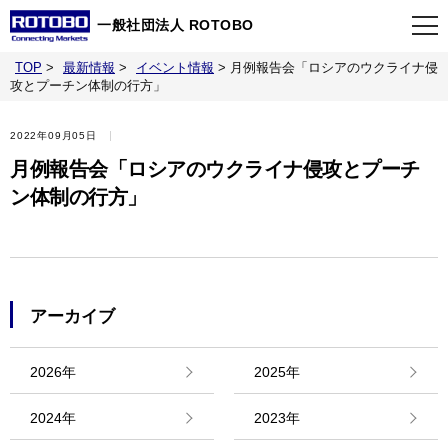
一般社団法人 ROTOBO
TOP
>
最新情報
>
イベント情報
>
月例報告会「ロシアのウクライナ侵
TOP
攻とプーチン体制の行方」
2022年09月05日
最新情報
月例報告会「ロシアのウクライナ侵攻とプーチ
ン体制の行方」
当会について
イベント
アーカイブ
事業案内
2026年
2025年
刊行物
2024年
2023年