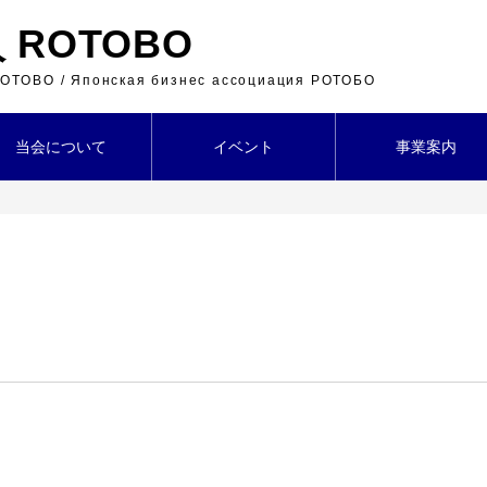
ROTOBO
 ROTOBO / Японская бизнес ассоциация РОТОБО
当会について
イベント
事業案内