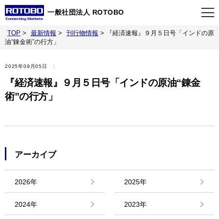
一般社団法人 ROTOBO
TOP
>
最新情報
>
刊行物情報
>
『経済速報』９月５日号「インドの原
TOP
油“錬金術”の行方」
2025年09月05日
最新情報
『経済速報』９月５日号「インドの原油“錬金
術”の行方」
当会について
イベント
アーカイブ
事業案内
2026年
2025年
刊行物
2024年
2023年