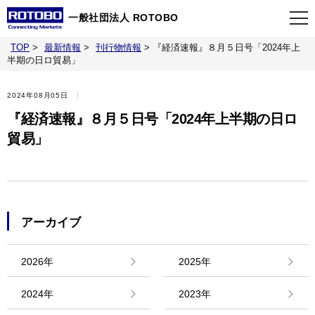
一般社団法人 ROTOBO
TOP
>
最新情報
>
刊行物情報
>
『経済速報』８月５日号「2024年上
TOP
半期の日ロ貿易」
2024年08月05日
最新情報
『経済速報』８月５日号「2024年上半期の日ロ
貿易」
当会について
イベント
アーカイブ
事業案内
2026年
2025年
刊行物
2024年
2023年