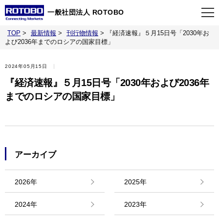
一般社団法人 ROTOBO
TOP
>
最新情報
>
刊行物情報
>
『経済速報』５月15日号「2030年お
TOP
よび2036年までのロシアの国家目標」
2024年05月15日
最新情報
『経済速報』５月15日号「2030年および2036年
までのロシアの国家目標」
当会について
イベント
アーカイブ
事業案内
2026年
2025年
刊行物
2024年
2023年