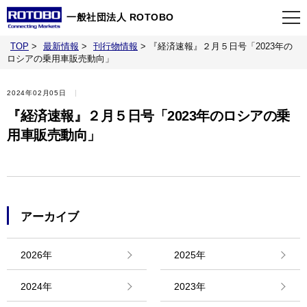
一般社団法人 ROTOBO
TOP
>
最新情報
>
刊行物情報
>
『経済速報』２月５日号「2023年の
TOP
ロシアの乗用車販売動向」
2024年02月05日
最新情報
『経済速報』２月５日号「2023年のロシアの乗
用車販売動向」
当会について
イベント
アーカイブ
事業案内
2026年
2025年
刊行物
2024年
2023年