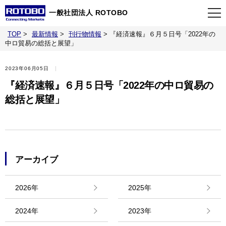
一般社団法人 ROTOBO
TOP
>
最新情報
>
刊行物情報
>
『経済速報』６月５日号「2022年の
TOP
中ロ貿易の総括と展望」
2023年06月05日
最新情報
『経済速報』６月５日号「2022年の中ロ貿易の
総括と展望」
当会について
イベント
アーカイブ
事業案内
2026年
2025年
刊行物
2024年
2023年