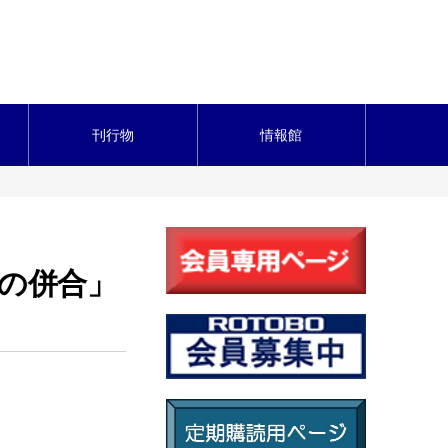
刊行物
情報館
の併合」