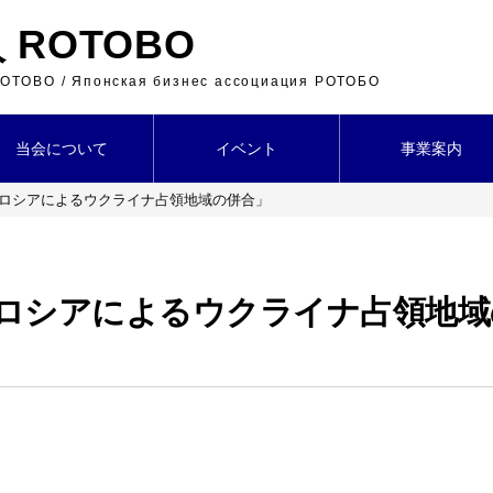
ROTOBO
 ROTOBO / Японская бизнес ассоциация РОТОБО
当会について
イベント
事業案内
「ロシアによるウクライナ占領地域の併合」
「ロシアによるウクライナ占領地域