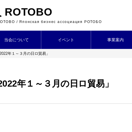
ROTOBO
 ROTOBO / Японская бизнес ассоциация РОТОБО
当会について
イベント
事業案内
2022年１～３月の日ロ貿易」
2022年１～３月の日ロ貿易」