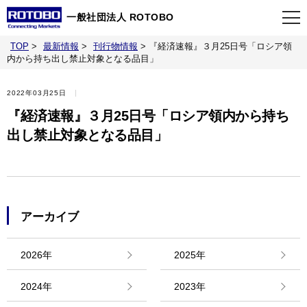
一般社団法人 ROTOBO
TOP
>
最新情報
>
刊行物情報
>
『経済速報』３月25日号「ロシア領
TOP
内から持ち出し禁止対象となる品目」
2022年03月25日
最新情報
『経済速報』３月25日号「ロシア領内から持ち
出し禁止対象となる品目」
当会について
イベント
アーカイブ
事業案内
2026年
2025年
刊行物
2024年
2023年