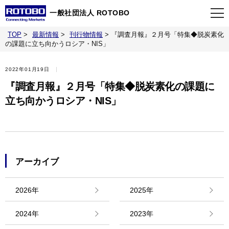
一般社団法人 ROTOBO
TOP
>
最新情報
>
刊行物情報
>
『調査月報』２月号「特集◆脱炭素化
TOP
の課題に立ち向かうロシア・NIS」
2022年01月19日
最新情報
『調査月報』２月号「特集◆脱炭素化の課題に
立ち向かうロシア・NIS」
当会について
イベント
アーカイブ
事業案内
2026年
2025年
刊行物
2024年
2023年