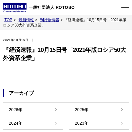
一般社団法人 ROTOBO
TOP
>
最新情報
>
刊行物情報
>
『経済速報』10月15日号「2021年版
TOP
ロシア50大外資系企業」
2021年10月15日
最新情報
『経済速報』10月15日号「2021年版ロシア50大
外資系企業」
当会について
イベント
アーカイブ
事業案内
2026年
2025年
刊行物
2024年
2023年